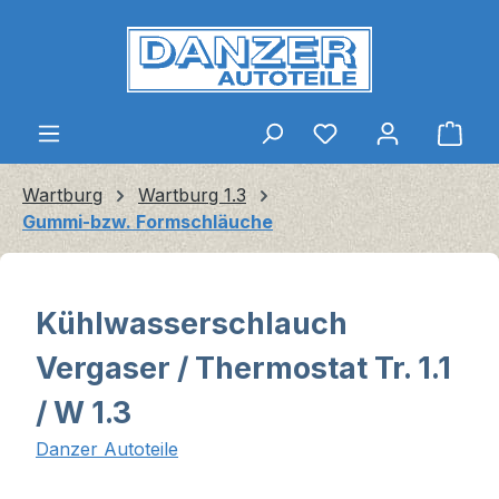
Zum Hauptinhalt springen
Ware
Wartburg
Wartburg 1.3
Gummi-bzw. Formschläuche
Kühlwasserschlauch
Vergaser / Thermostat Tr. 1.1
/ W 1.3
Danzer Autoteile