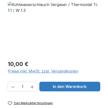
Bildergalerie überspringen
Regulärer Preis:
10,00 €
Preise inkl. MwSt. zzgl. Versandkosten
Produkt Anzahl: Gib den gewünschten W
In den Warenkorb
Zum Merkzettel hinzufügen