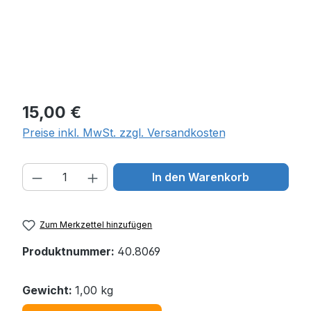
Regulärer Preis:
15,00 €
Preise inkl. MwSt. zzgl. Versandkosten
Produkt Anzahl: Gib den gewünschten W
In den Warenkorb
Zum Merkzettel hinzufügen
Produktnummer:
40.8069
Gewicht:
1,00 kg