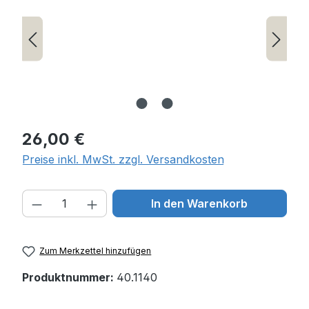
Regulärer Preis:
26,00 €
Preise inkl. MwSt. zzgl. Versandkosten
Produkt Anzahl: Gib den gewünschten W
In den Warenkorb
Zum Merkzettel hinzufügen
Produktnummer:
40.1140