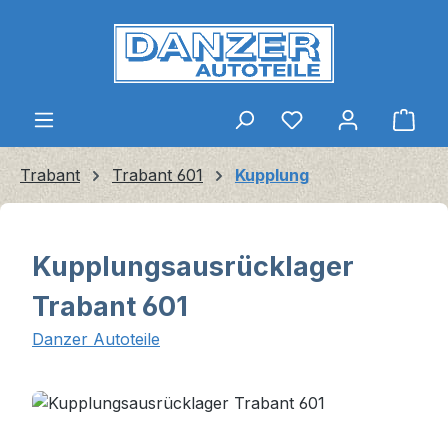
Zum Hauptinhalt springen
Ware
Trabant
Trabant 601
Kupplung
Kupplungsausrücklager
Trabant 601
Danzer Autoteile
Bildergalerie überspringen