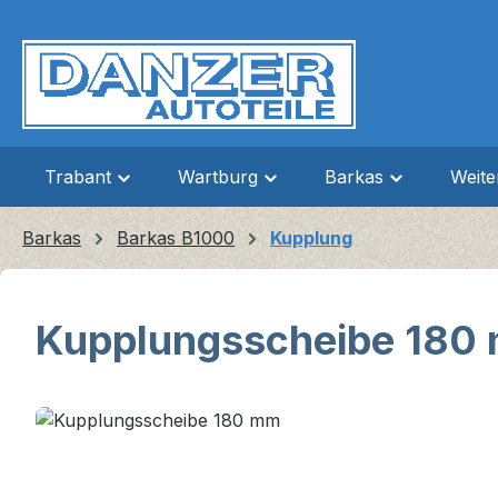
m Hauptinhalt springen
Zur Suche springen
Zur Hauptnavigation springen
Trabant
Wartburg
Barkas
Weit
Barkas
Barkas B1000
Kupplung
Kupplungsscheibe 180
Bildergalerie überspringen