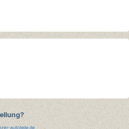
ellung?
er-autoteile.de