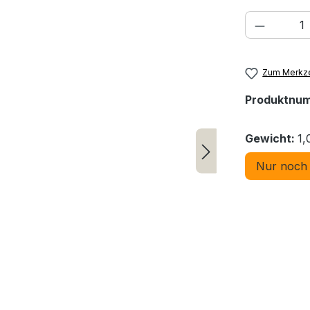
Produkt
Zum Merkze
Produktnu
Gewicht:
1,
Nur noch 