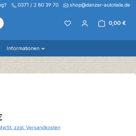
ng?
0371 / 2 80 39 70
shop@danzer-autoteile.de
0,00 €
Ware
Informationen
eis:
€
 MwSt. zzgl. Versandkosten