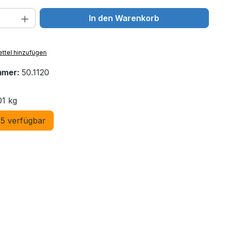
 Anzahl: Gib den gewünschten Wert ein 
In den Warenkorb
ttel hinzufügen
mmer:
50.1120
01 kg
5 verfügbar