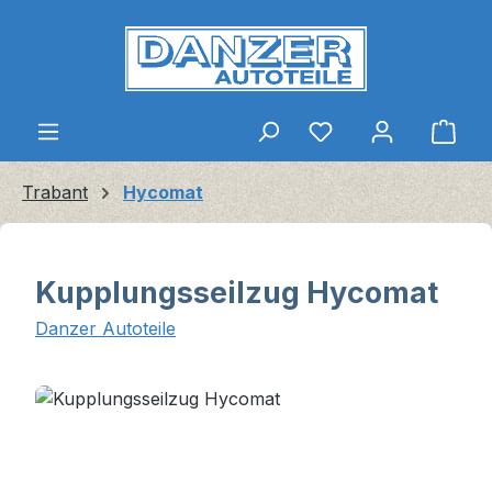
Zum Hauptinhalt springen
Ware
Trabant
Hycomat
Kupplungsseilzug Hycomat
Danzer Autoteile
Bildergalerie überspringen