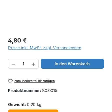
Regulärer Preis:
4,80 €
Preise inkl. MwSt. zzgl. Versandkosten
Produkt Anzahl: Gib den gewünschten W
In den Warenkorb
Zum Merkzettel hinzufügen
Produktnummer:
80.0015
Gewicht:
0,20 kg