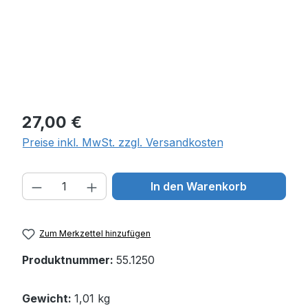
Regulärer Preis:
27,00 €
Preise inkl. MwSt. zzgl. Versandkosten
Produkt Anzahl: Gib den gewünschten W
In den Warenkorb
Zum Merkzettel hinzufügen
Produktnummer:
55.1250
Gewicht:
1,01 kg