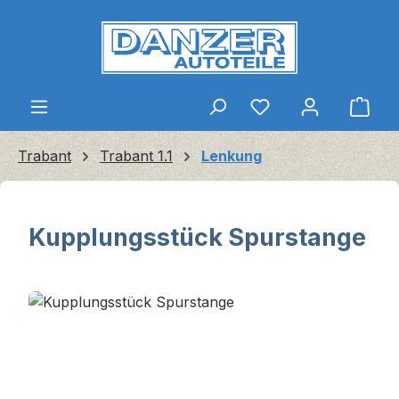
Zum Hauptinhalt springen
Ware
Trabant
Trabant 1.1
Lenkung
Kupplungsstück Spurstange
Bildergalerie überspringen