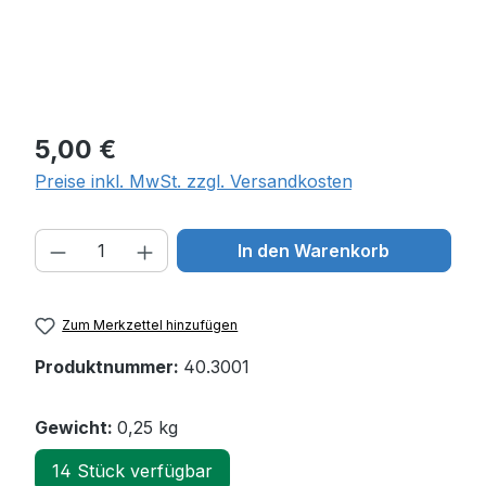
Regulärer Preis:
5,00 €
Preise inkl. MwSt. zzgl. Versandkosten
Produkt Anzahl: Gib den gewünschten W
In den Warenkorb
Zum Merkzettel hinzufügen
Produktnummer:
40.3001
Gewicht:
0,25 kg
14 Stück verfügbar