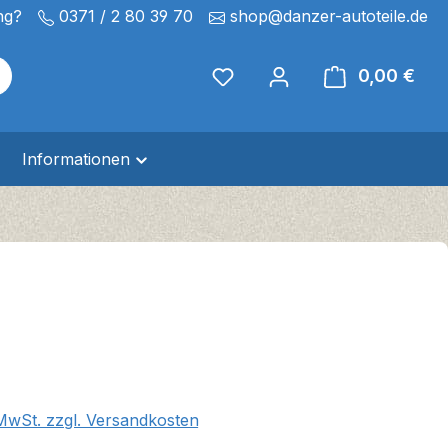
ng?
0371 / 2 80 39 70
shop@danzer-autoteile.de
0,00 €
Ware
Informationen
eis:
 MwSt. zzgl. Versandkosten