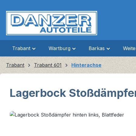
m Hauptinhalt springen
Zur Suche springen
Zur Hauptnavigation springen
Trabant
Wartburg
Barkas
Weit
Trabant
Trabant 601
Hinterachse
Lagerbock Stoßdämpfer h
Bildergalerie überspringen