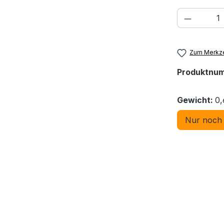
Produkt
Zum Merkze
Produktnu
Gewicht:
0,
Nur noch 