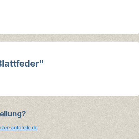
lattfeder"
ellung?
er-autoteile.de