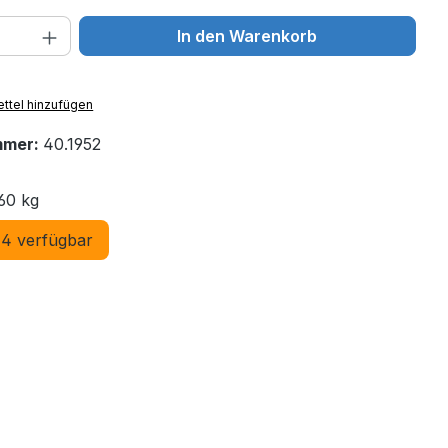
 Anzahl: Gib den gewünschten Wert ein 
In den Warenkorb
ttel hinzufügen
mmer:
40.1952
60 kg
4 verfügbar