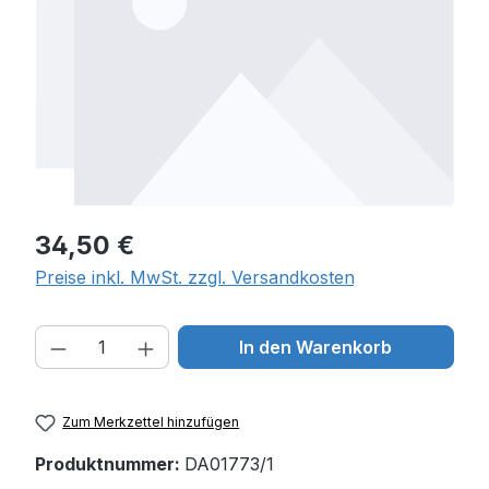
Regulärer Preis:
34,50 €
Preise inkl. MwSt. zzgl. Versandkosten
Produkt Anzahl: Gib den gewünschten W
In den Warenkorb
Zum Merkzettel hinzufügen
Produktnummer:
DA01773/1