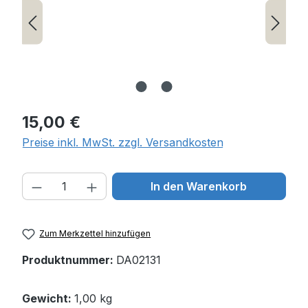
Regulärer Preis:
15,00 €
Preise inkl. MwSt. zzgl. Versandkosten
Produkt Anzahl: Gib den gewünschten W
In den Warenkorb
Zum Merkzettel hinzufügen
Produktnummer:
DA02131
Gewicht:
1,00 kg