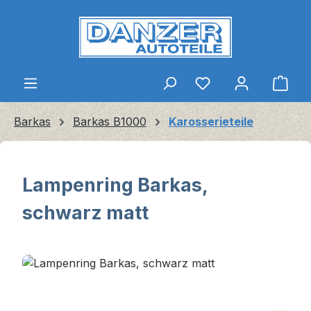
Zum Hauptinhalt springen
Ware
Barkas
Barkas B1000
Karosserieteile
Lampenring Barkas,
schwarz matt
Bildergalerie überspringen