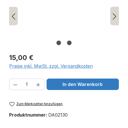
Regulärer Preis:
15,00 €
Preise inkl. MwSt. zzgl. Versandkosten
Produkt Anzahl: Gib den gewünschten W
In den Warenkorb
Zum Merkzettel hinzufügen
Produktnummer:
DA02130