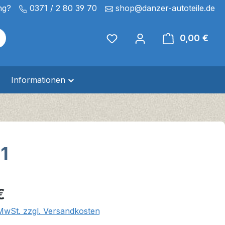
ng?
0371 / 2 80 39 70
shop@danzer-autoteile.de
0,00 €
Ware
Informationen
1
eis:
€
 MwSt. zzgl. Versandkosten