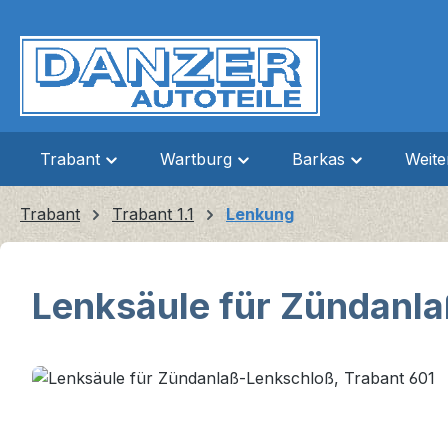
m Hauptinhalt springen
Zur Suche springen
Zur Hauptnavigation springen
Trabant
Wartburg
Barkas
Weit
Trabant
Trabant 1.1
Lenkung
Lenksäule für Zündanla
Bildergalerie überspringen