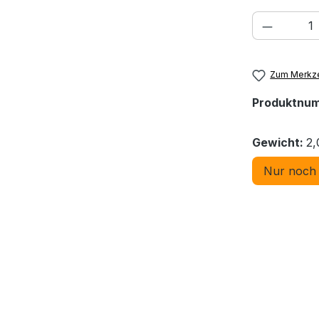
Produkt
Zum Merkze
Produktnu
Gewicht:
2,
Nur noch 