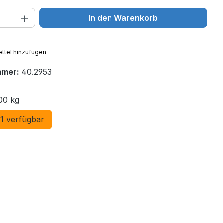
 Anzahl: Gib den gewünschten Wert ein 
In den Warenkorb
ttel hinzufügen
mmer:
40.2953
00 kg
1 verfügbar