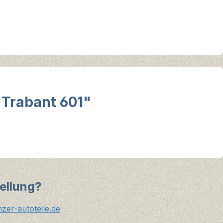
 Trabant 601"
ellung?
er-autoteile.de