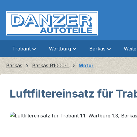
m Hauptinhalt springen
Zur Suche springen
Zur Hauptnavigation springen
Trabant
Wartburg
Barkas
Weit
Barkas
Barkas B1000-1
Motor
Luftfiltereinsatz für Tr
Bildergalerie überspringen