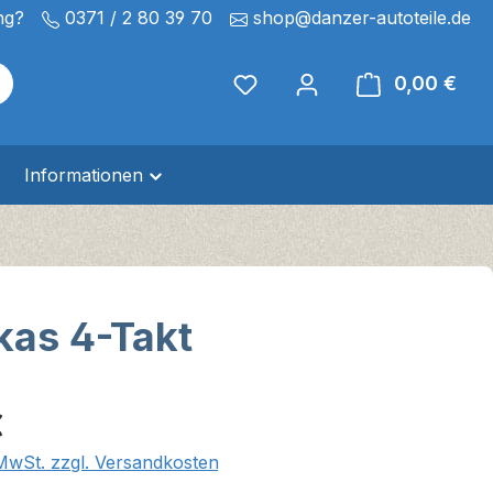
ng?
0371 / 2 80 39 70
shop@danzer-autoteile.de
0,00 €
Ware
Informationen
rkas 4-Takt
eis:
€
 MwSt. zzgl. Versandkosten