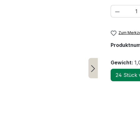
Produkt
Zum Merkze
Produktnu
Gewicht:
1,
24 Stück 