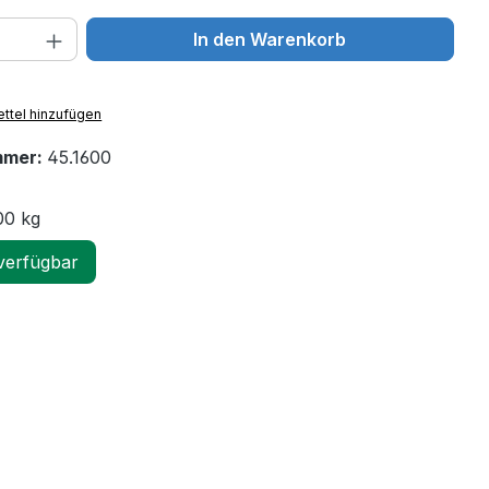
 Anzahl: Gib den gewünschten Wert ein 
In den Warenkorb
ttel hinzufügen
mmer:
45.1600
00 kg
verfügbar