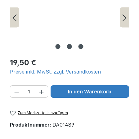
Regulärer Preis:
19,50 €
Preise inkl. MwSt. zzgl. Versandkosten
Produkt Anzahl: Gib den gewünschten W
In den Warenkorb
Zum Merkzettel hinzufügen
Produktnummer:
DA01489