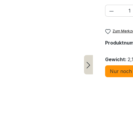
Produkt
Zum Merkze
Produktnu
Gewicht:
2,
Nur noch 