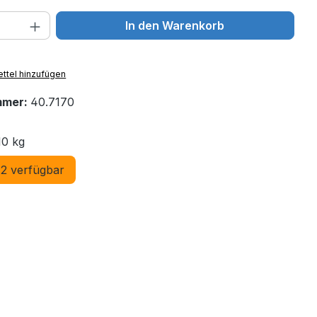
 Anzahl: Gib den gewünschten Wert ein 
In den Warenkorb
ttel hinzufügen
mmer:
40.7170
10 kg
2 verfügbar