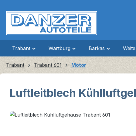
m Hauptinhalt springen
Zur Suche springen
Zur Hauptnavigation springen
Trabant
Wartburg
Barkas
Weit
Trabant
Trabant 601
Motor
Luftleitblech Kühlluftg
Bildergalerie überspringen