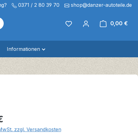
ng?
0371 / 2 80 39 70
shop@danzer-autoteile.de
0,00 €
Ware
Informationen
eis:
€
 MwSt. zzgl. Versandkosten