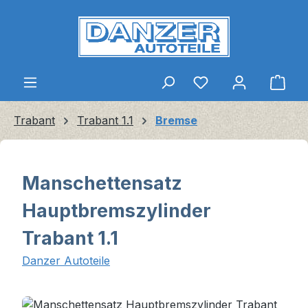
Zum Hauptinhalt springen
Ware
Trabant
Trabant 1.1
Bremse
Manschettensatz
Hauptbremszylinder
Trabant 1.1
Danzer Autoteile
Bildergalerie überspringen