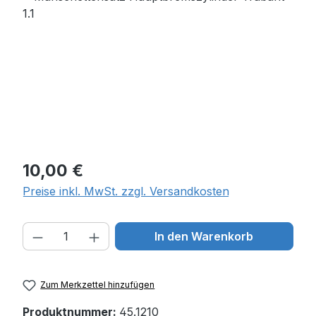
Regulärer Preis:
10,00 €
Preise inkl. MwSt. zzgl. Versandkosten
Produkt Anzahl: Gib den gewünschten W
In den Warenkorb
Zum Merkzettel hinzufügen
Produktnummer:
45.1210