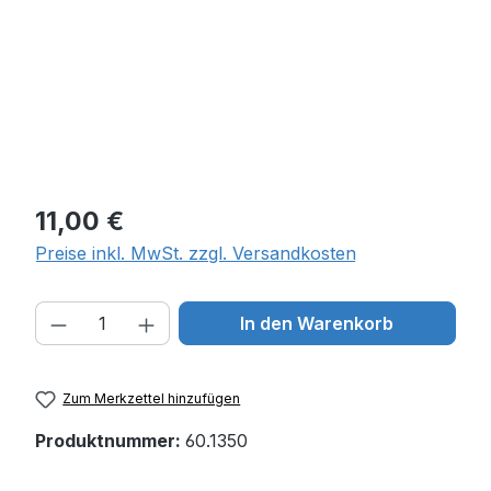
Regulärer Preis:
11,00 €
Preise inkl. MwSt. zzgl. Versandkosten
Produkt Anzahl: Gib den gewünschten W
In den Warenkorb
Zum Merkzettel hinzufügen
Produktnummer:
60.1350