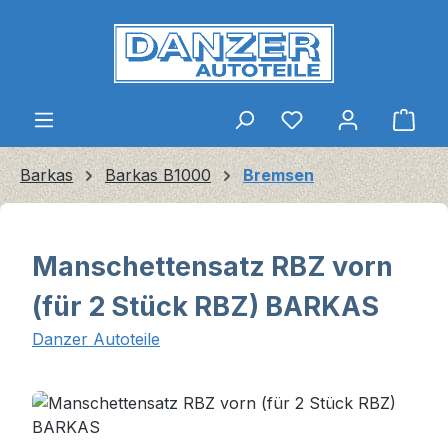
Zum Hauptinhalt springen
Ware
Barkas
Barkas B1000
Bremsen
Manschettensatz RBZ vorn
(für 2 Stück RBZ) BARKAS
Danzer Autoteile
Bildergalerie überspringen