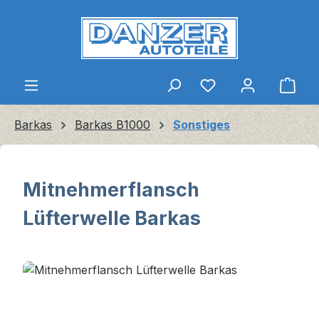
Zum Hauptinhalt springen
Ware
Barkas
Barkas B1000
Sonstiges
Mitnehmerflansch
Lüfterwelle Barkas
Bildergalerie überspringen