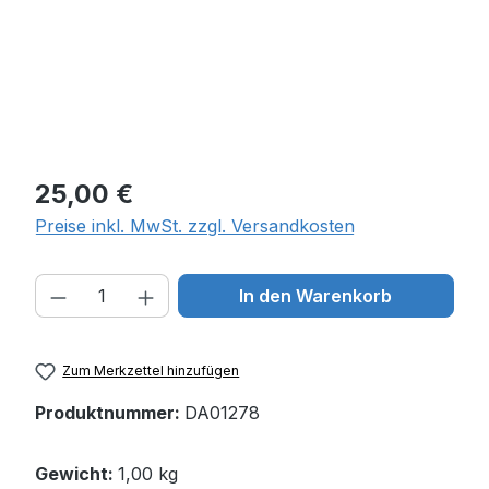
Regulärer Preis:
25,00 €
Preise inkl. MwSt. zzgl. Versandkosten
Produkt Anzahl: Gib den gewünschten W
In den Warenkorb
Zum Merkzettel hinzufügen
Produktnummer:
DA01278
Gewicht:
1,00 kg