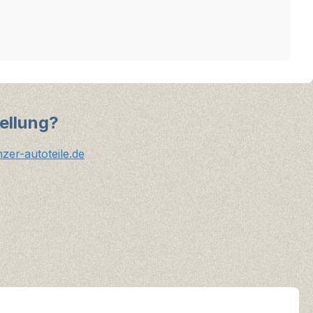
ellung?
er-autoteile.de