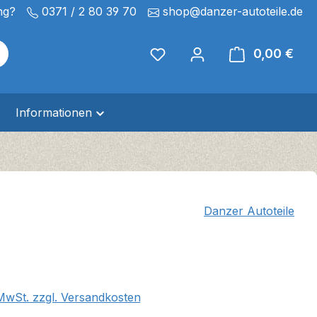
ng?
0371 / 2 80 39 70
shop@danzer-autoteile.de
0,00 €
Ware
Informationen
Danzer Autoteile
eis:
 MwSt. zzgl. Versandkosten