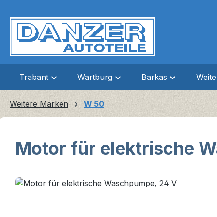
m Hauptinhalt springen
Zur Suche springen
Zur Hauptnavigation springen
Trabant
Wartburg
Barkas
Weit
Weitere Marken
W 50
Motor für elektrische
Bildergalerie überspringen