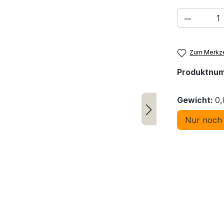
Produkt
Zum Merkze
Produktnu
Gewicht:
0,
Nur noch 