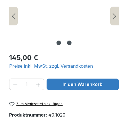
Regulärer Preis:
145,00 €
Preise inkl. MwSt. zzgl. Versandkosten
Produkt Anzahl: Gib den gewünschten W
In den Warenkorb
Zum Merkzettel hinzufügen
Produktnummer:
40.1020