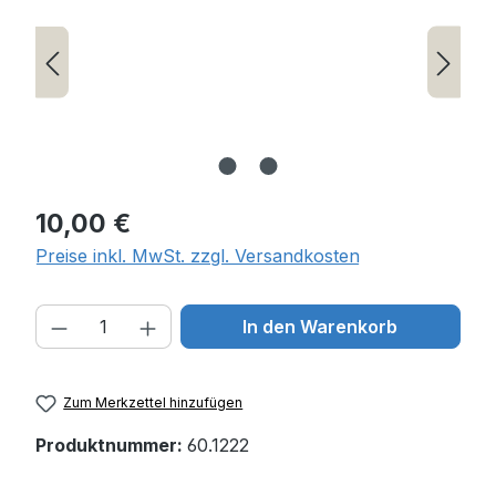
Regulärer Preis:
10,00 €
Preise inkl. MwSt. zzgl. Versandkosten
Produkt Anzahl: Gib den gewünschten W
In den Warenkorb
Zum Merkzettel hinzufügen
Produktnummer:
60.1222