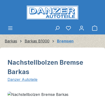
Zum Hauptinhalt springen
Ware
Barkas
Barkas B1000
Bremsen
Nachstellbolzen Bremse
Barkas
Danzer Autoteile
Bildergalerie überspringen