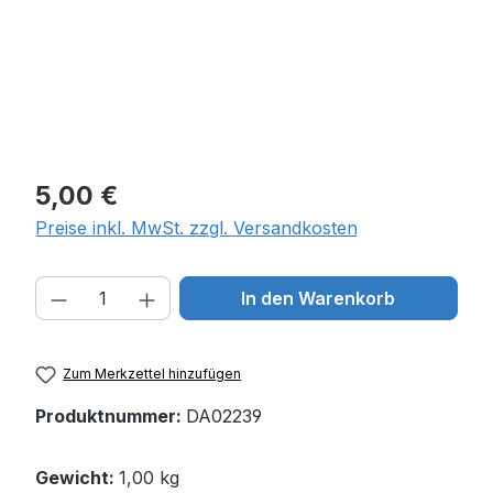
Regulärer Preis:
5,00 €
Preise inkl. MwSt. zzgl. Versandkosten
Produkt Anzahl: Gib den gewünschten W
In den Warenkorb
Zum Merkzettel hinzufügen
Produktnummer:
DA02239
Gewicht:
1,00 kg