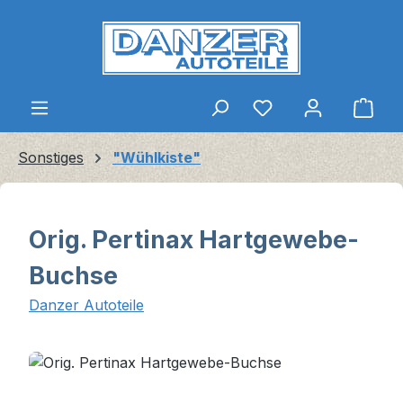
Zum Hauptinhalt springen
Ware
Sonstiges
"Wühlkiste"
Orig. Pertinax Hartgewebe-
Buchse
Danzer Autoteile
Bildergalerie überspringen