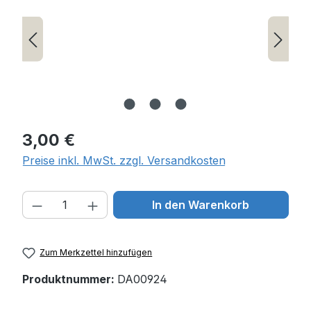
Regulärer Preis:
3,00 €
Preise inkl. MwSt. zzgl. Versandkosten
Produkt Anzahl: Gib den gewünschten W
In den Warenkorb
Zum Merkzettel hinzufügen
Produktnummer:
DA00924