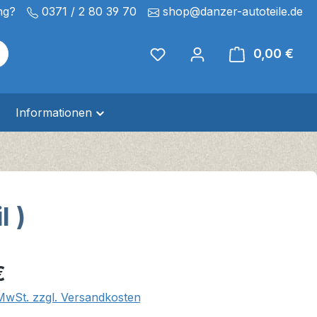
ng?
0371 / 2 80 39 70
shop@danzer-autoteile.de
0,00 €
Ware
Informationen
l )
eis:
€
 MwSt. zzgl. Versandkosten