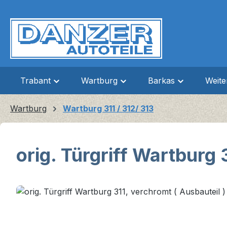
m Hauptinhalt springen
Zur Suche springen
Zur Hauptnavigation springen
Trabant
Wartburg
Barkas
Weit
Wartburg
Wartburg 311 / 312/ 313
orig. Türgriff Wartburg 
Bildergalerie überspringen