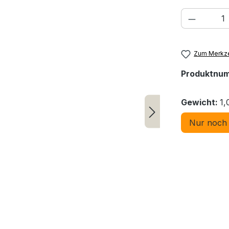
Produkt
Zum Merkze
Produktnu
Gewicht:
1,
Nur noch 