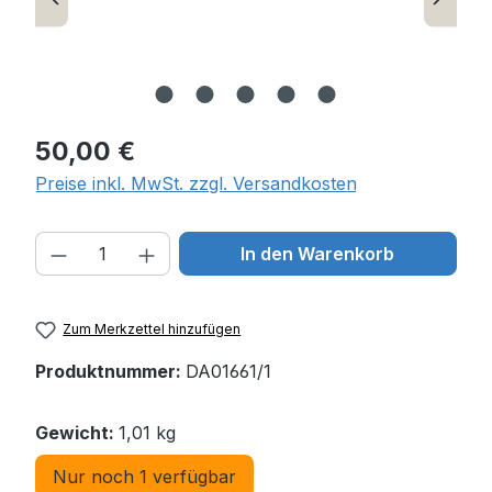
Regulärer Preis:
50,00 €
Preise inkl. MwSt. zzgl. Versandkosten
Produkt Anzahl: Gib den gewünschten W
In den Warenkorb
Zum Merkzettel hinzufügen
Produktnummer:
DA01661/1
Gewicht:
1,01 kg
Nur noch 1 verfügbar