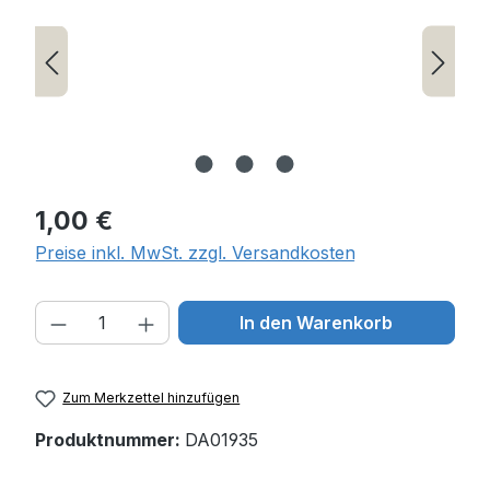
Regulärer Preis:
1,00 €
Preise inkl. MwSt. zzgl. Versandkosten
Produkt Anzahl: Gib den gewünschten W
In den Warenkorb
Zum Merkzettel hinzufügen
Produktnummer:
DA01935