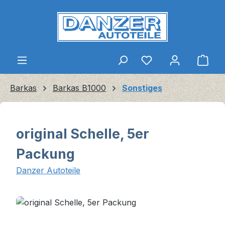
Zum Hauptinhalt springen
Ware
Barkas
Barkas B1000
Sonstiges
original Schelle, 5er
Packung
Danzer Autoteile
Bildergalerie überspringen