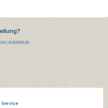
ellung?
er-autoteile.de
Service