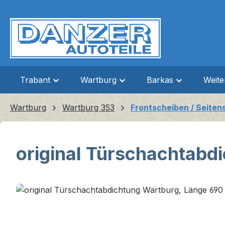
m Hauptinhalt springen
Zur Suche springen
Zur Hauptnavigation springen
Trabant
Wartburg
Barkas
Weit
Wartburg
Wartburg 353
Frontscheiben / Seiten
original Türschachtabd
Bildergalerie überspringen