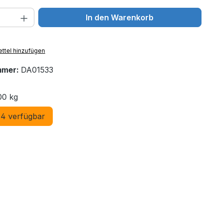
 Anzahl: Gib den gewünschten Wert ein 
In den Warenkorb
ttel hinzufügen
mmer:
DA01533
00 kg
4 verfügbar