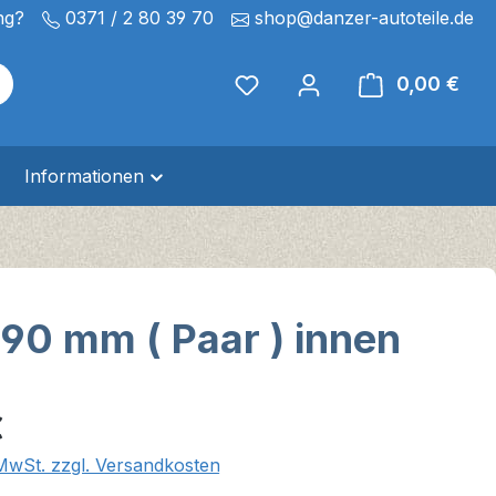
ng?
0371 / 2 80 39 70
shop@danzer-autoteile.de
0,00 €
Ware
Informationen
90 mm ( Paar ) innen
eis:
€
 MwSt. zzgl. Versandkosten