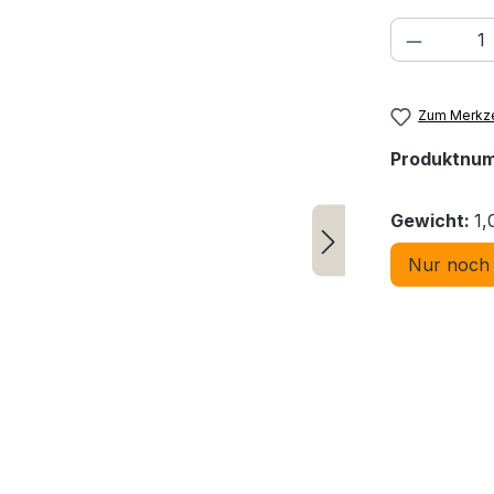
Produkt
Zum Merkze
Produktnu
Gewicht:
1,
Nur noch 