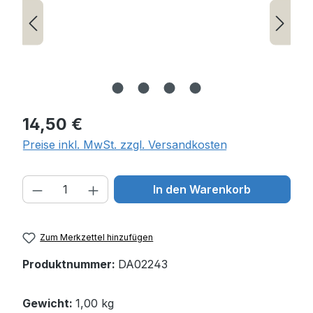
Regulärer Preis:
14,50 €
Preise inkl. MwSt. zzgl. Versandkosten
Produkt Anzahl: Gib den gewünschten W
In den Warenkorb
Zum Merkzettel hinzufügen
Produktnummer:
DA02243
Gewicht:
1,00 kg