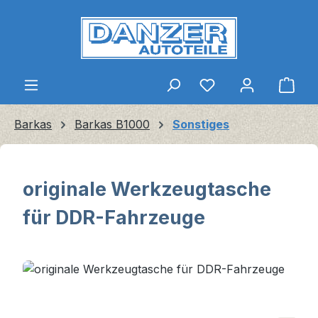
Zum Hauptinhalt springen
Ware
Barkas
Barkas B1000
Sonstiges
originale Werkzeugtasche
für DDR-Fahrzeuge
Bildergalerie überspringen