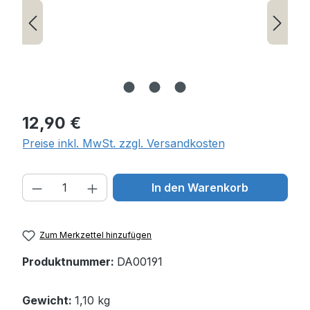
Regulärer Preis:
12,90 €
Preise inkl. MwSt. zzgl. Versandkosten
Produkt Anzahl: Gib den gewünschten W
In den Warenkorb
Zum Merkzettel hinzufügen
Produktnummer:
DA00191
Gewicht:
1,10 kg