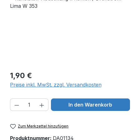
Regulärer Preis:
1,90 €
Preise inkl. MwSt. zzgl. Versandkosten
Produkt Anzahl: Gib den gewünschten W
In den Warenkorb
Zum Merkzettel hinzufügen
Produktnummer:
DA01134