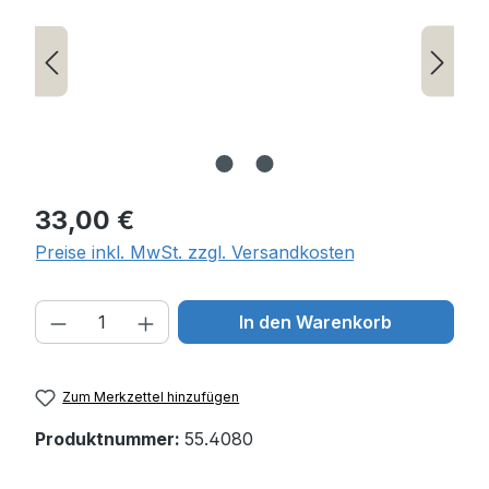
Regulärer Preis:
33,00 €
Preise inkl. MwSt. zzgl. Versandkosten
Produkt Anzahl: Gib den gewünschten W
In den Warenkorb
Zum Merkzettel hinzufügen
Produktnummer:
55.4080