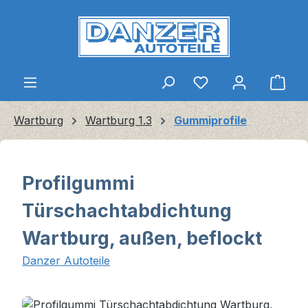
Zum Hauptinhalt springen
Ware
Wartburg
Wartburg 1.3
Gummiprofile
Profilgummi
Türschachtabdichtung
Wartburg, außen, beflockt
Danzer Autoteile
Bildergalerie überspringen