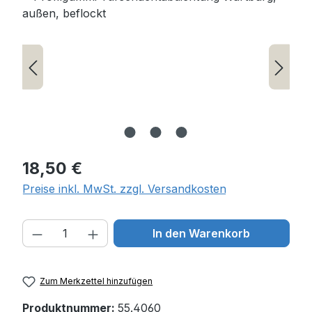
Regulärer Preis:
18,50 €
Preise inkl. MwSt. zzgl. Versandkosten
Produkt Anzahl: Gib den gewünschten W
In den Warenkorb
Zum Merkzettel hinzufügen
Produktnummer:
55.4060