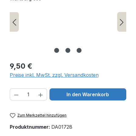
Regulärer Preis:
9,50 €
Preise inkl. MwSt. zzgl. Versandkosten
Produkt Anzahl: Gib den gewünschten W
In den Warenkorb
Zum Merkzettel hinzufügen
Produktnummer:
DA01728