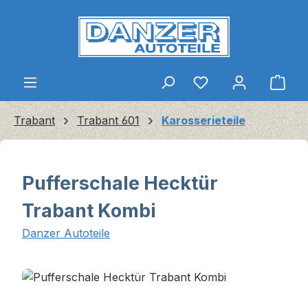
Zum Hauptinhalt springen
Ware
Trabant
Trabant 601
Karosserieteile
Pufferschale Hecktür
Trabant Kombi
Danzer Autoteile
Bildergalerie überspringen