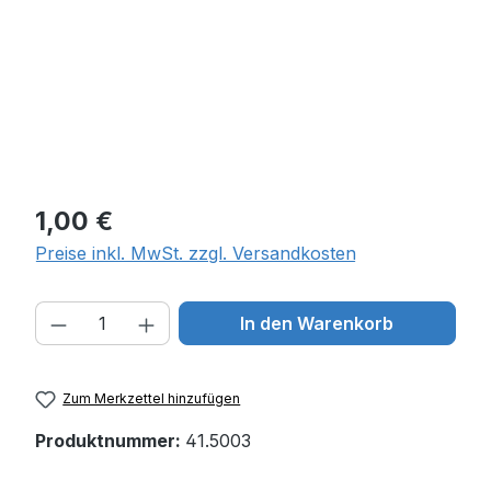
Regulärer Preis:
1,00 €
Preise inkl. MwSt. zzgl. Versandkosten
Produkt Anzahl: Gib den gewünschten W
In den Warenkorb
Zum Merkzettel hinzufügen
Produktnummer:
41.5003