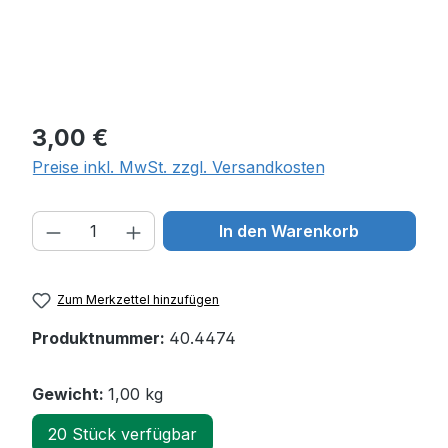
Regulärer Preis:
3,00 €
Preise inkl. MwSt. zzgl. Versandkosten
Produkt Anzahl: Gib den gewünschten W
In den Warenkorb
Zum Merkzettel hinzufügen
Produktnummer:
40.4474
Gewicht:
1,00 kg
20 Stück verfügbar