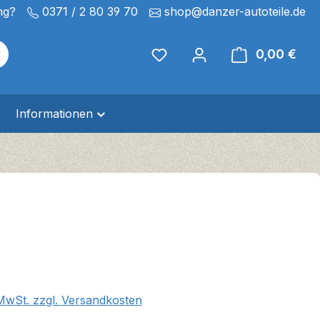
ng?
0371 / 2 80 39 70
shop@danzer-autoteile.de
0,00 €
Ware
Informationen
eis:
 MwSt. zzgl. Versandkosten