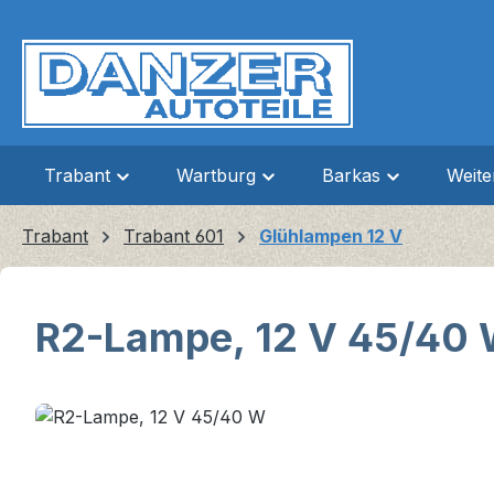
m Hauptinhalt springen
Zur Suche springen
Zur Hauptnavigation springen
Trabant
Wartburg
Barkas
Weit
Trabant
Trabant 601
Glühlampen 12 V
R2-Lampe, 12 V 45/40
Bildergalerie überspringen