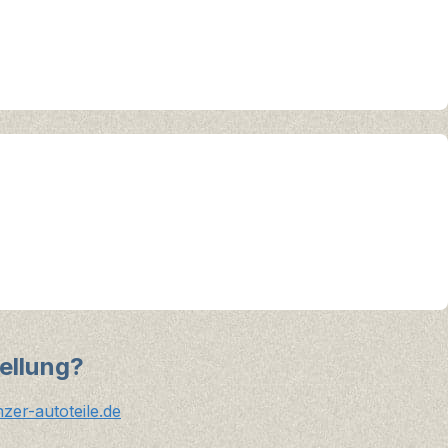
ellung?
er-autoteile.de