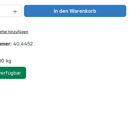
 Anzahl: Gib den gewünschten Wert ein 
In den Warenkorb
ttel hinzufügen
mmer:
40.4452
00 kg
verfügbar