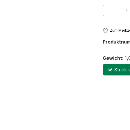
Produkt
Zum Merkze
Produktnu
Gewicht:
1,
56 Stück 