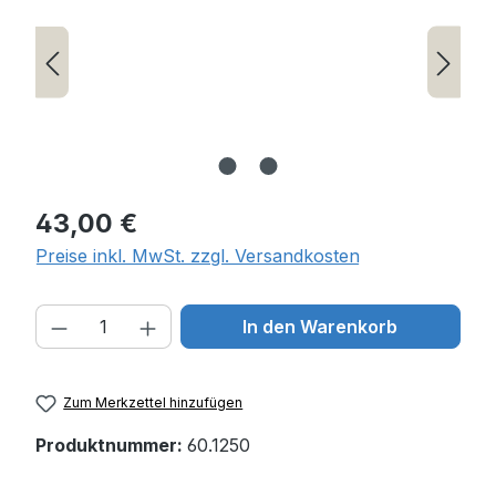
Regulärer Preis:
43,00 €
Preise inkl. MwSt. zzgl. Versandkosten
Produkt Anzahl: Gib den gewünschten W
In den Warenkorb
Zum Merkzettel hinzufügen
Produktnummer:
60.1250