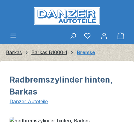
Zum Hauptinhalt springen
Ware
Barkas
Barkas B1000-1
Bremse
Radbremszylinder hinten,
Barkas
Danzer Autoteile
Bildergalerie überspringen