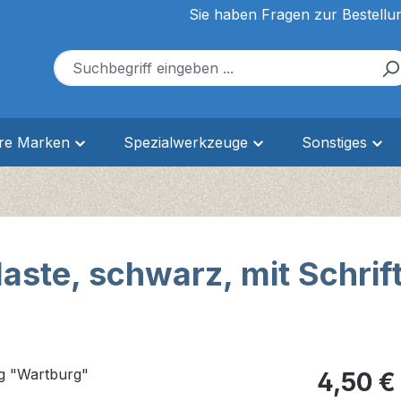
Sie haben Fragen zur Bestellu
ere Marken
Spezialwerkzeuge
Sonstiges
ste, schwarz, mit Schrif
Regulärer Pr
4,50 €