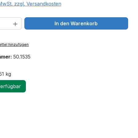
 MwSt. zzgl. Versandkosten
 Anzahl: Gib den gewünschten Wert ein 
In den Warenkorb
ttel hinzufügen
mmer:
50.1535
51 kg
verfügbar