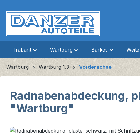
m Hauptinhalt springen
Zur Suche springen
Zur Hauptnavigation springen
Trabant
Wartburg
Barkas
Weit
Wartburg
Wartburg 1.3
Vorderachse
Radnabenabdeckung, pla
"Wartburg"
Bildergalerie überspringen