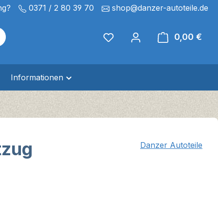
ng?
0371 / 2 80 39 70
shop@danzer-autoteile.de
0,00 €
Ware
Informationen
tzug
Danzer Autoteile
eis: