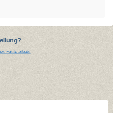
ellung?
er-autoteile.de