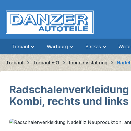
m Hauptinhalt springen
Zur Suche springen
Zur Hauptnavigation springen
Trabant
Wartburg
Barkas
Weit
Trabant
Trabant 601
Innenausstattung
Nadel
Radschalenverkleidung N
Kombi, rechts und links
Bildergalerie überspringen