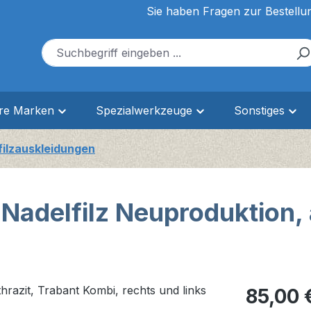
Sie haben Fragen zur Bestellu
ere Marken
Spezialwerkzeuge
Sonstiges
filzauskleidungen
adelfilz Neuproduktion, 
Regulärer Pr
85,00 