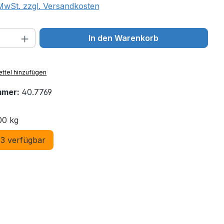
 MwSt. zzgl. Versandkosten
 Anzahl: Gib den gewünschten Wert ein 
In den Warenkorb
ttel hinzufügen
mmer:
40.7769
00 kg
3 verfügbar