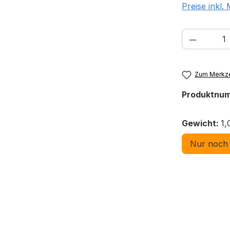
Preise inkl.
Produkt
Zum Merkze
Produktnu
Gewicht:
1,
Nur noch 