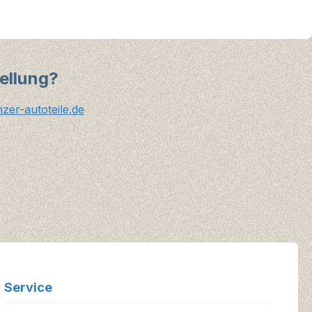
ellung?
er-autoteile.de
Service