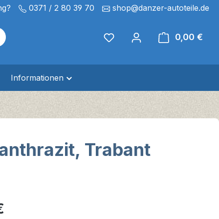
ng?
0371 / 2 80 39 70
shop@danzer-autoteile.de
0,00 €
Ware
Informationen
anthrazit, Trabant
eis:
€