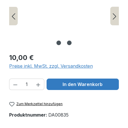
Regulärer Preis:
10,00 €
Preise inkl. MwSt. zzgl. Versandkosten
Produkt Anzahl: Gib den gewünschten W
In den Warenkorb
Zum Merkzettel hinzufügen
Produktnummer:
DA00835