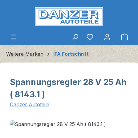
Zum Hauptinhalt springen
Ware
Weitere Marken
IFA Fortschritt
Spannungsregler 28 V 25 Ah
( 8143.1 )
Danzer Autoteile
Bildergalerie überspringen