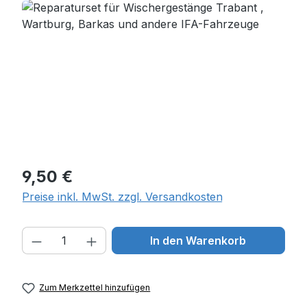
Bildergalerie überspringen
Regulärer Preis:
9,50 €
Preise inkl. MwSt. zzgl. Versandkosten
Produkt Anzahl: Gib den gewünschten W
In den Warenkorb
Zum Merkzettel hinzufügen