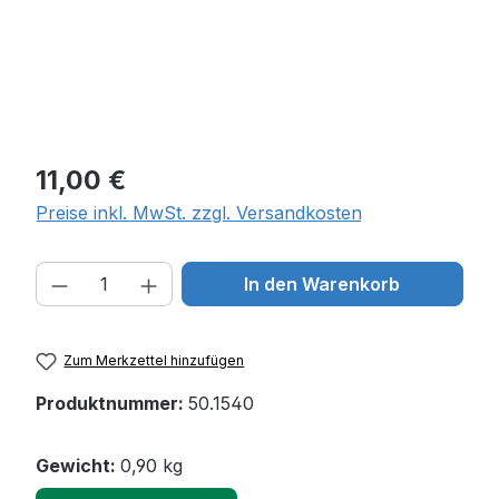
Regulärer Preis:
11,00 €
Preise inkl. MwSt. zzgl. Versandkosten
Produkt Anzahl: Gib den gewünschten W
In den Warenkorb
Zum Merkzettel hinzufügen
Produktnummer:
50.1540
Gewicht:
0,90 kg