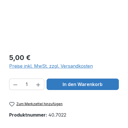
Regulärer Preis:
5,00 €
Preise inkl. MwSt. zzgl. Versandkosten
Produkt Anzahl: Gib den gewünschten W
In den Warenkorb
Zum Merkzettel hinzufügen
Produktnummer:
40.7022