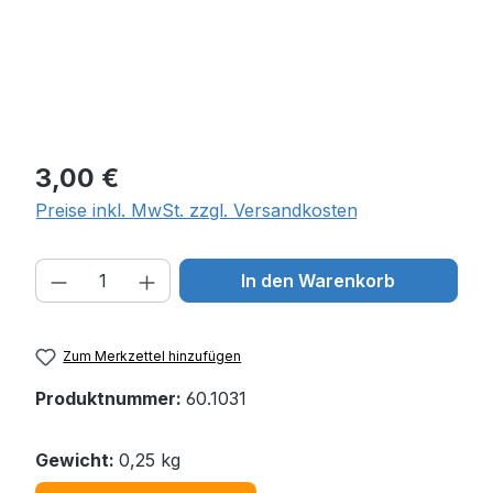
Regulärer Preis:
3,00 €
Preise inkl. MwSt. zzgl. Versandkosten
Produkt Anzahl: Gib den gewünschten W
In den Warenkorb
Zum Merkzettel hinzufügen
Produktnummer:
60.1031
Gewicht:
0,25 kg