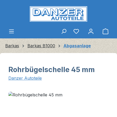
Zum Hauptinhalt springen
Ware
Barkas
Barkas B1000
Abgasanlage
Rohrbügelschelle 45 mm
Danzer Autoteile
Bildergalerie überspringen