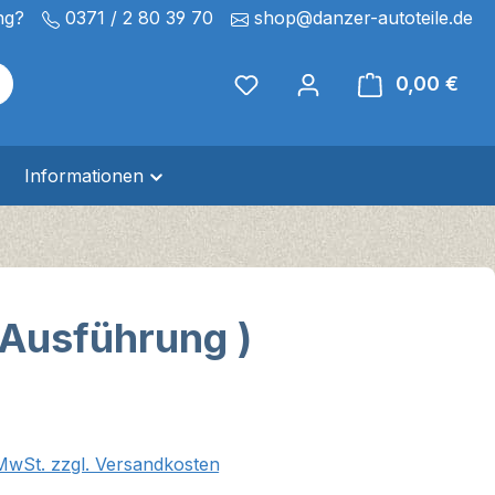
ng?
0371 / 2 80 39 70
shop@danzer-autoteile.de
0,00 €
Ware
Informationen
 Ausführung )
eis:
 MwSt. zzgl. Versandkosten