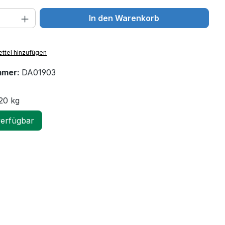
 Anzahl: Gib den gewünschten Wert ein 
In den Warenkorb
ttel hinzufügen
mmer:
DA01903
20 kg
verfügbar