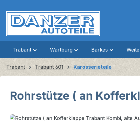
m Hauptinhalt springen
Zur Suche springen
Zur Hauptnavigation springen
Trabant
Wartburg
Barkas
Weit
Trabant
Trabant 601
Karosserieteile
Rohrstütze ( an Kofferk
Bildergalerie überspringen