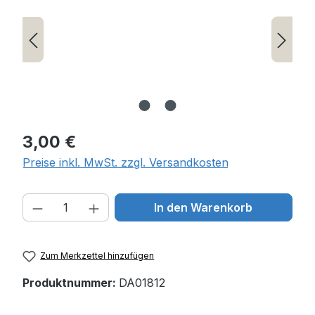
Regulärer Preis:
3,00 €
Preise inkl. MwSt. zzgl. Versandkosten
Produkt Anzahl: Gib den gewünschten W
In den Warenkorb
Zum Merkzettel hinzufügen
Produktnummer:
DA01812