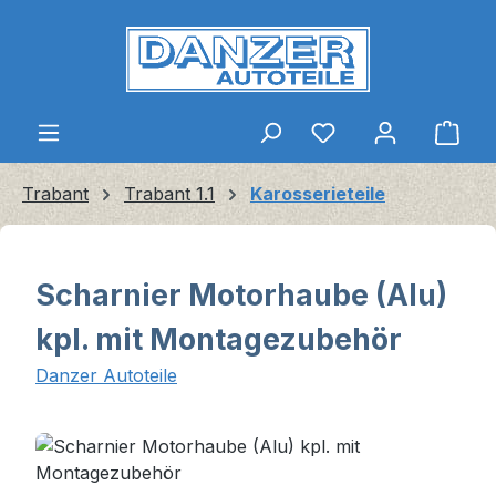
Zum Hauptinhalt springen
Ware
Trabant
Trabant 1.1
Karosserieteile
Scharnier Motorhaube (Alu)
kpl. mit Montagezubehör
Danzer Autoteile
Bildergalerie überspringen