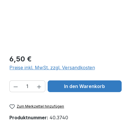
Regulärer Preis:
6,50 €
Preise inkl. MwSt. zzgl. Versandkosten
Produkt Anzahl: Gib den gewünschten W
In den Warenkorb
Zum Merkzettel hinzufügen
Produktnummer:
40.3740