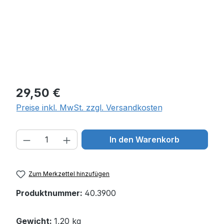
Regulärer Preis:
29,50 €
Preise inkl. MwSt. zzgl. Versandkosten
Produkt Anzahl: Gib den gewünschten W
In den Warenkorb
Zum Merkzettel hinzufügen
Produktnummer:
40.3900
Gewicht:
1,20 kg