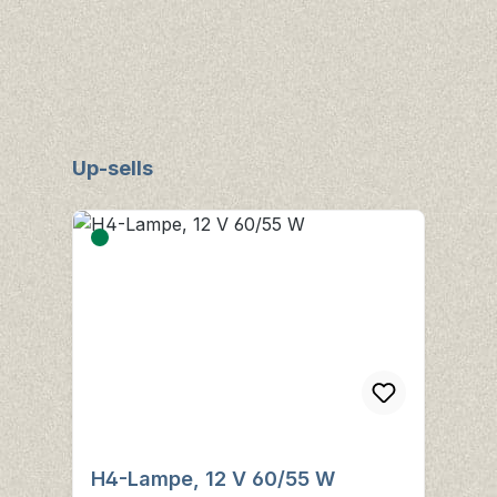
Produktgalerie überspringen
Up-sells
H4-Lampe, 12 V 60/55 W