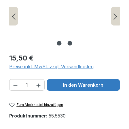
Regulärer Preis:
15,50 €
Preise inkl. MwSt. zzgl. Versandkosten
Produkt Anzahl: Gib den gewünschten W
In den Warenkorb
Zum Merkzettel hinzufügen
Produktnummer:
55.5530