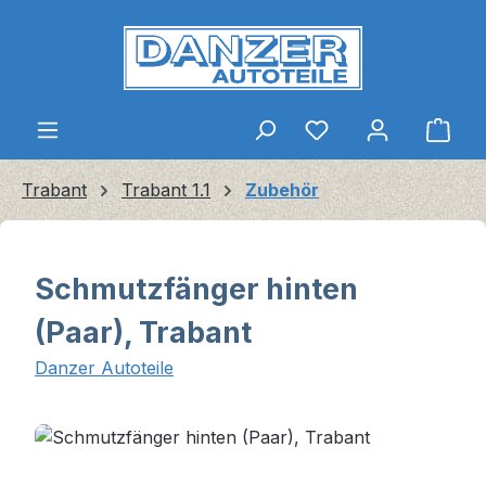
Zum Hauptinhalt springen
Ware
Trabant
Trabant 1.1
Zubehör
Schmutzfänger hinten
(Paar), Trabant
Danzer Autoteile
Bildergalerie überspringen