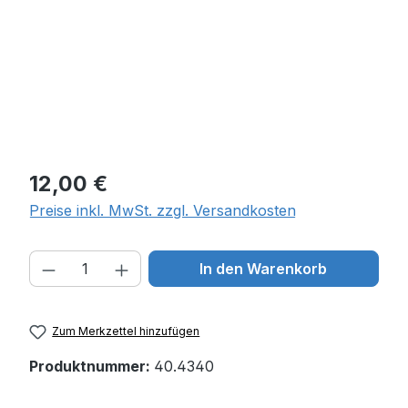
Regulärer Preis:
12,00 €
Preise inkl. MwSt. zzgl. Versandkosten
Produkt Anzahl: Gib den gewünschten W
In den Warenkorb
Zum Merkzettel hinzufügen
Produktnummer:
40.4340